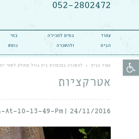
052-2802472
עמוד
בתים למכירה
בתי
הבית
ולהשכרה
נופש
פתח סרגל נגישות
עמוד הבית
›
להשכרה במכמורת בית גדול מחולק לשתי יחי
אטרקציות
4-At-10-13-49-Pm
24/11/2016