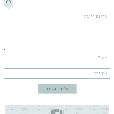
00
תגובה:
שם:*
אימייל*