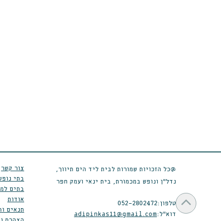
צור קשר
@כל הזכויות שמורות לבית ליד הים תיווך,
בתי נופש
נדל״ן ונופש במכמורת, בית ינאי ועמק חפר
בתים למכ
גלילה
אודות
טלפון:
052-2802472
תנאים וה
לראש
דוא״ל:
adipinkas11@gmail.com
הצהרת נג