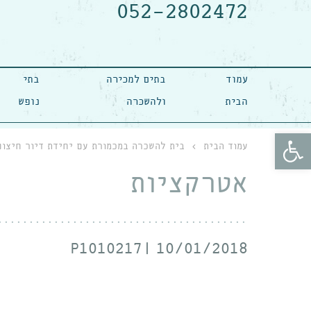
052-2802472
עמוד
בתים למכירה
בתי
הבית
ולהשכרה
נופש
פתח סרגל נגישות
עמוד הבית
›
בית להשכרה במכמורת עם יחידת דיור חיצונ
אטרקציות
P1010217
10/01/2018