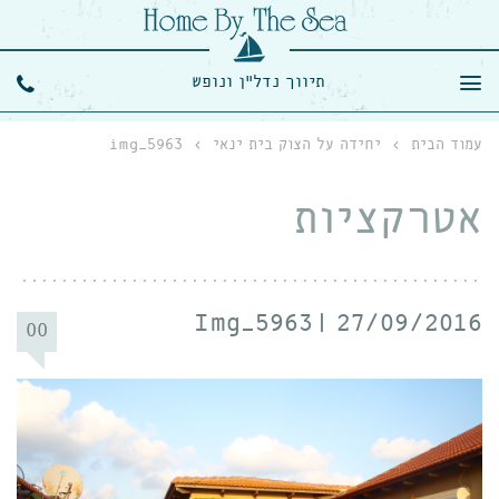
תיווך נדל"ן ונופש
עמוד הבית
›
יחידה על הצוק בית ינאי
›
img_5963
אטרקציות
Img_5963
27/09/2016
00