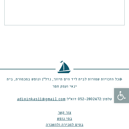
@כל הזכויות שמורות לבית ליד הים תיווך, נדל״ן ונופש במכמורת, בית
ינאי ועמק חפר
פתח סרגל נגישות
טלפון:
052-2802472
דוא״ל:
adipinkas11@gmail.com
צור קשר
בתי נופש
בתים למכירה ולהשכרה