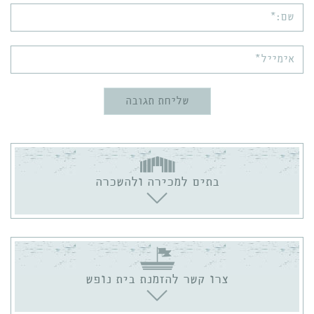
שם:*
אימייל*
בתים למכירה ולהשכרה
צרו קשר להזמנת בית נופש