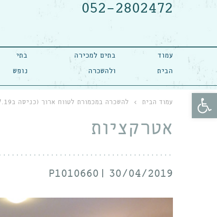
052-2802472
עמוד
בתים למכירה
בתי
הבית
ולהשכרה
נופש
פתח סרגל נגישות
עמוד הבית
›
להשכרה במכמורת לטווח ארוך (כניסה ב1.7.19)
אטרקציות
P1010660
30/04/2019