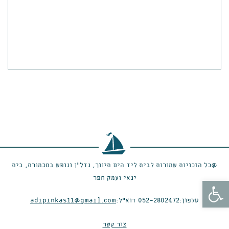
@כל הזכויות שמורות לבית ליד הים תיווך, נדל״ן ונופש במכמורת, בית
ינאי ועמק חפר
פתח סרגל נגישות
טלפון:
052-2802472
דוא״ל:
adipinkas11@gmail.com
צור קשר